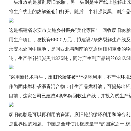
一头堆放的是脏乱废旧轮胎，另一头则是生产线上热解出来
将生产线上的热解釜仓门打开。随后，半补强炭黑、副产品
这是福建省永安市实施乡村振兴“美化家园”，回收废旧轮
用生产项目，总投资6600万元，拟建设7条热裂解生产线
永安地处闽中腹地，是闽西北与闽南的交通枢纽和重要的物
吨，生产半补强炭黑11375吨，同时产生副产品钢丝6317.5
“采用新技术再生，废旧轮胎能被***循环利用，不产生环境
作为固体燃料或沥青混合物；伴生产品燃料油，可提炼出轻
目前，这家公司已建成4条
热解
回收生产线，并投入试生产
废旧轮胎是可以再利用的资源。废旧轮胎循环利用和综合利用
是世界性的难题。中国是全球使用橡胶量***的国家之一,