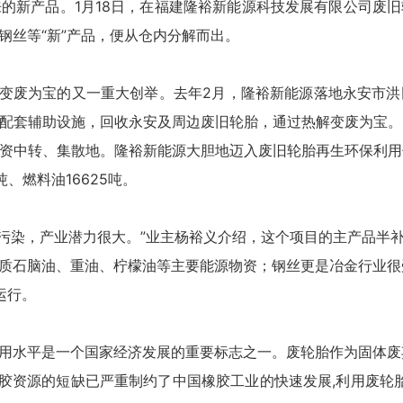
的新产品。1月18日，在福建隆裕新能源科技发展有限公司废
钢丝等“新”产品，便从仓内分解而出。
胎变废为宝的又一重大创举。去年2月，隆裕新能源落地永安市
及配套辅助设施，回收永安及周边废旧轮胎，通过热解变废为宝。
资中转、集散地。隆裕新能源大胆地迈入废旧轮胎再生环保利用领
吨、燃料油16625吨。
污染
，产业潜力很大。”业主杨裕义介绍，这个项目的主产品半
质石脑油、重油、柠檬油等主要能源物资；钢丝更是
冶金行业
很
运行。
水平是一个国家经济发展的重要标志之一。废轮胎作为固体废弃
橡胶资源的短缺已严重制约了中国橡胶工业的快速发展,利用
废轮